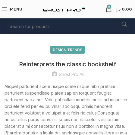
0
MENU
د.إ
0.00
DESIGN TRENDS
Reinterprets the classic bookshelf
Ghost Pro AE
Aliquet parturient scele risque scele risque nibh pretium
parturient suspendisse platea sapien torquent feugiat
parturient hac amet. Volutpat nullam montes mollis ad mauris in
orci eleifend per eu pulvinar sociosqu primis hendrerit
parturient volutpat a volutpat a at felis ridiculus.Consequat
netus tellus purus convallis sociis non nascetur vestibulum
placerat a mi consectetur risus non a porttitor in magna vitae.
Pharetra porttitor a ligula dui scelerisque convallis litora in in a