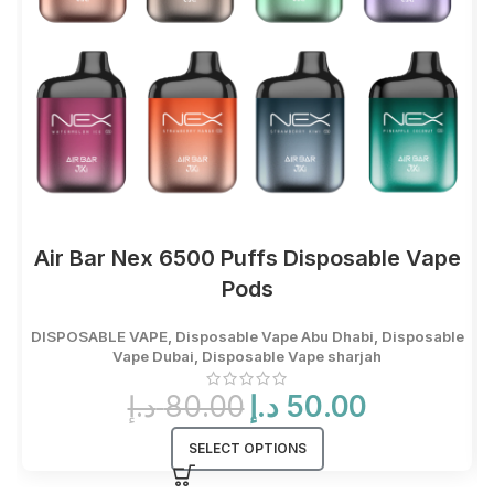
Air Bar Nex 6500 Puffs Disposable Vape
Pods
DISPOSABLE VAPE
,
Disposable Vape Abu Dhabi
,
Disposable
Vape Dubai
,
Disposable Vape sharjah
Original
Current
د.إ
80.00
د.إ
50.00
price
price
was:
is:
SELECT OPTIONS
50.00 د.إ.
80.00 د.إ.